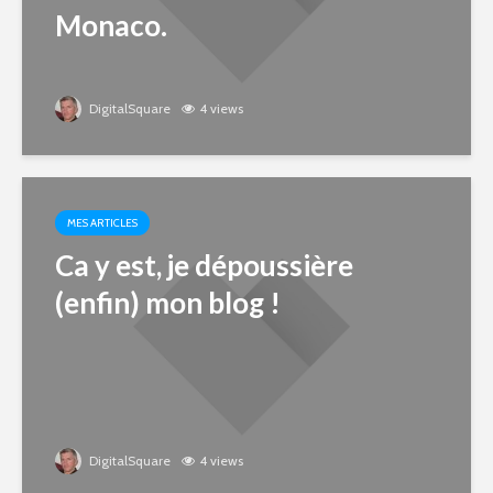
Monaco.
DigitalSquare
4 views
MES ARTICLES
Ca y est, je dépoussière
(enfin) mon blog !
DigitalSquare
4 views