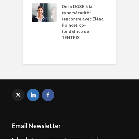
logie !
W
De la DGSE à la
o
cybersécurité :
rencontre avec Éléna
J
Poincet, co-
l
fondatrice de
p
TEHTRIS
j
d
t
Email Newsletter