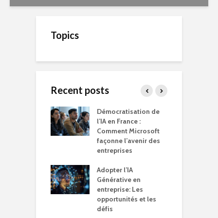
Topics
Recent posts
er son blog est
Démocratisation de
I
émarche très
l’IA en France :
B
nte
Comment Microsoft
d
façonne l’avenir des
p
E et le Digital :
entreprises
n
 compliqué…
d
Adopter l’IA
Générative en
T
t vos clients
entreprise: Les
r
sfaits qui vous
opportunités et les
m
tent, pas la
défis
q