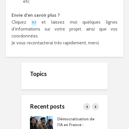
etc
Envie d’en savoir plus ?
Cliquez
ici
et laissez moi quelques lignes
d’informations sur votre projet, ainsi que vos
coordonnées.
Je vous recontacterai très rapidement, merci.
Topics
Recent posts
er son blog est
Démocratisation de
I
émarche très
l’IA en France :
B