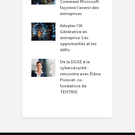
nte
Comment Microsoft
d
façonne l’avenir des
p
E et le Digital :
entreprises
n
 compliqué…
d
Adopter l’IA
Générative en
T
t vos clients
entreprise: Les
r
sfaits qui vous
opportunités et les
m
tent, pas la
défis
q
logie !
W
De la DGSE à la
o
cybersécurité :
rencontre avec Éléna
J
Poincet, co-
l
fondatrice de
p
TEHTRIS
j
d
t