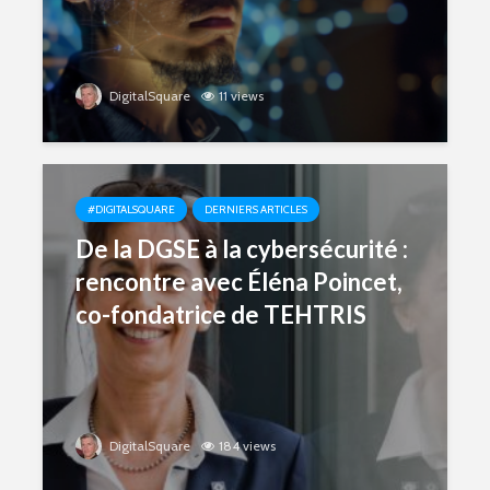
DigitalSquare
11 views
#DIGITALSQUARE
DERNIERS ARTICLES
De la DGSE à la cybersécurité :
rencontre avec Éléna Poincet,
co-fondatrice de TEHTRIS
DigitalSquare
184 views