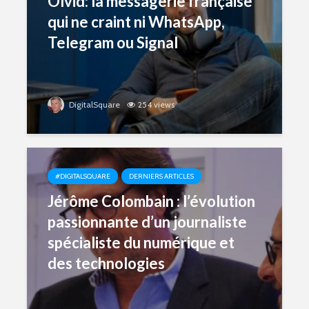
Olvid: la messagerie française
qui ne craint ni WhatsApp,
Telegram ou Signal
DigitalSquare
254 views
#DIGITALSQUARE
DERNIERS ARTICLES
Jérôme Colombain : l’évolution
passionnante d’un journaliste
spécialiste du numérique et
des technologies