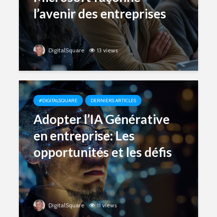
l’avenir des entreprises
DigitalSquare
13 views
#DIGITALSQUARE
DERNIERS ARTICLES
Adopter l’IA Générative
en entreprise: Les
opportunités et les défis
DigitalSquare
11 views