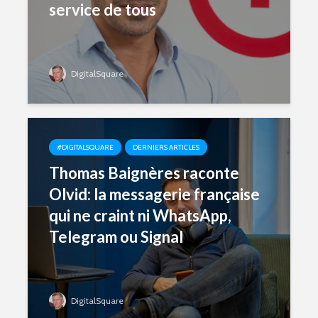
service de tous
DigitalSquare
#DIGITALSQUARE
DERNIERS ARTICLES
Thomas Baignères raconte
Olvid: la messagerie française
qui ne craint ni WhatsApp,
Telegram ou Signal
DigitalSquare