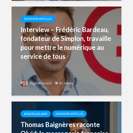
DERNIERS ARTICLES
Interview – Frédéric Bardeau,
fondateur de Simplon, travaille
pour mettre le numérique au
service de tous
DigitalSquare
63 views
#DIGITALSQUARE
DERNIERS ARTICLES
Thomas Baignères raconte