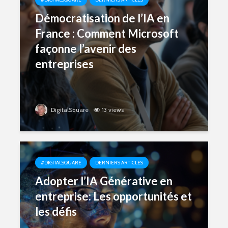
Démocratisation de l’IA en
France : Comment Microsoft
façonne l’avenir des
entreprises
DigitalSquare
13 views
#DIGITALSQUARE
DERNIERS ARTICLES
Adopter l’IA Générative en
entreprise: Les opportunités et
les défis