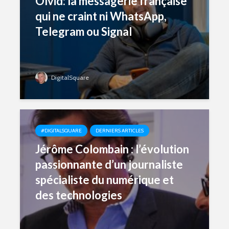
Olvid: la messagerie française
qui ne craint ni WhatsApp,
Telegram ou Signal
DigitalSquare
#DIGITALSQUARE
DERNIERS ARTICLES
Jérôme Colombain : l’évolution
passionnante d’un journaliste
spécialiste du numérique et
des technologies