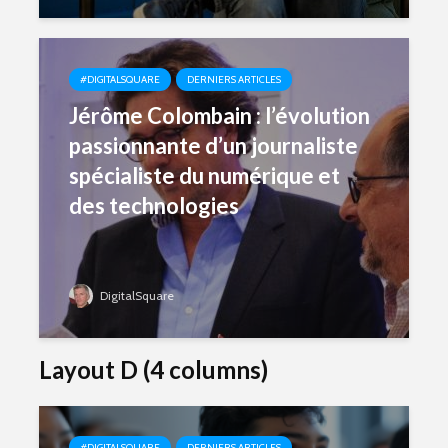
#DIGITALSQUARE
DERNIERS ARTICLES
Jérôme Colombain : l’évolution
passionnante d’un journaliste
spécialiste du numérique et
des technologies
DigitalSquare
Layout D (4 columns)
#DIGITALSQUARE
DERNIERS ARTICLES