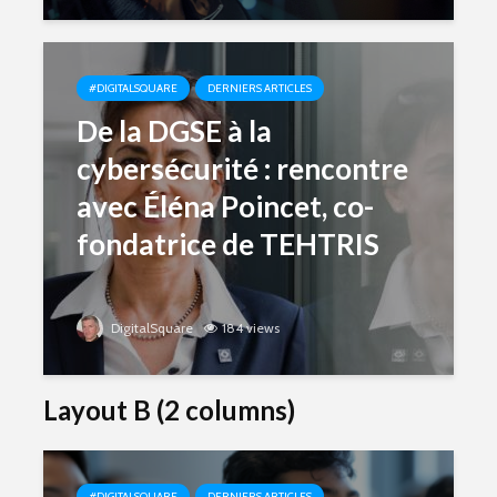
#DIGITALSQUARE
DERNIERS ARTICLES
De la DGSE à la
cybersécurité : rencontre
avec Éléna Poincet, co-
fondatrice de TEHTRIS
DigitalSquare
184 views
Layout B (2 columns)
#DIGITALSQUARE
DERNIERS ARTICLES