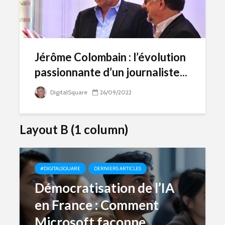
Jérôme Colombain : l’évolution
passionnante d’un journaliste...
DigitalSquare
26/09/2022
Layout B (1 column)
#DIGITALSQUARE
DERNIERS ARTICLES
Démocratisation de l’IA
en France : Comment
Microsoft façonne