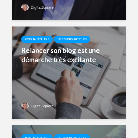
DigitalSquare
#DIGITALSQUARE
DERNIERS ARTICLES
Relancer son blog est une
démarche très excitante
DigitalSquare
#DIGITALSQUARE
DERNIERS ARTICLES