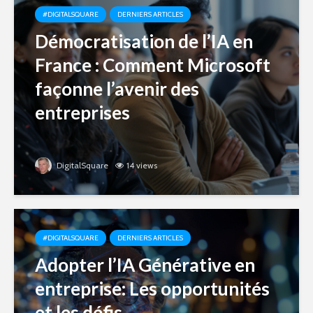
#DIGITALSQUARE
DERNIERS ARTICLES
Démocratisation de l’IA en
France : Comment Microsoft
façonne l’avenir des
entreprises
DigitalSquare
14 views
#DIGITALSQUARE
DERNIERS ARTICLES
Adopter l’IA Générative en
entreprise: Les opportunités
et les défis