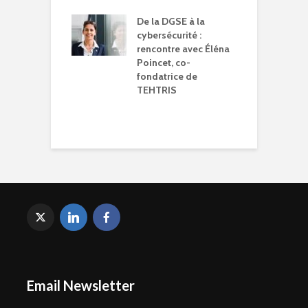
logie !
W
De la DGSE à la
o
cybersécurité :
rencontre avec Éléna
J
Poincet, co-
l
fondatrice de
p
TEHTRIS
j
d
t
Email Newsletter