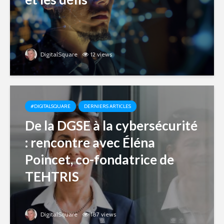
DigitalSquare
12 views
#DIGITALSQUARE
DERNIERS ARTICLES
De la DGSE à la cybersécurité
: rencontre avec Éléna
Poincet, co-fondatrice de
TEHTRIS
DigitalSquare
187 views