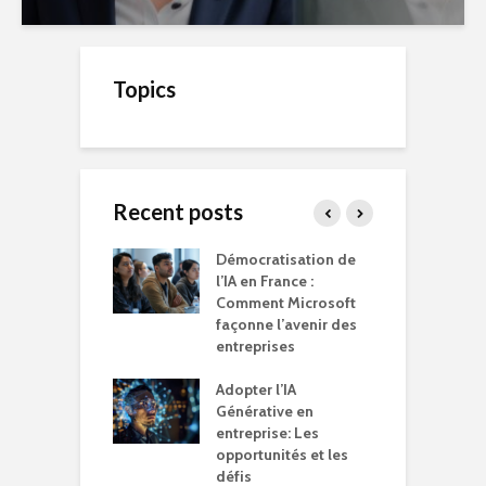
Topics
Recent posts
er son blog est
Démocratisation de
I
émarche très
l’IA en France :
B
nte
Comment Microsoft
d
façonne l’avenir des
p
E et le Digital :
entreprises
n
 compliqué…
d
Adopter l’IA
Générative en
T
t vos clients
entreprise: Les
r
sfaits qui vous
opportunités et les
m
tent, pas la
défis
q