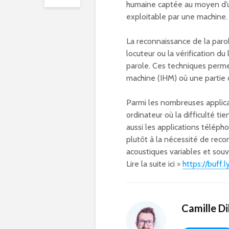
humaine captée au moyen d’un
exploitable par une machine.
La reconnaissance de la parole
locuteur ou la vérification du
parole. Ces techniques perm
machine (IHM) où une partie de
Parmi les nombreuses applicat
ordinateur où la difficulté tie
aussi les applications télépho
plutôt à la nécessité de reco
acoustiques variables et sou
Lire la suite ici >
https://buff.l
Camille Dil