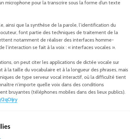
pour mettre le
 microphone pour la transcrire sous la forme d’un texte
numérique au service
Les PME e
de tous
c’est c
Thomas Baignères
, ainsi que la synthèse de la parole, l’identification du
raconte Olvid: la
Ce sont 
 locuteur, font partie des techniques de traitement de la
messagerie française
insatisf
ettent notamment de réaliser des interfaces homme-
qui ne craint ni
disrupte
 l’interaction se fait à la voix : « interfaces vocales ».
WhatsApp, Telegram
technolo
ou Signal
ions, on peut citer les applications de dictée vocale sur
Jérôme Colombain :
nt à la taille du vocabulaire et à la longueur des phrases, mais
l’évolution
niques de type serveur vocal interactif, où la difficulté tient
passionnante d’un
nnaître n’importe quelle voix dans des conditions
journaliste spécialiste
vent bruyantes (téléphones mobiles dans des lieux publics).
du numérique et des
technologies
y/2qOIjry
lies