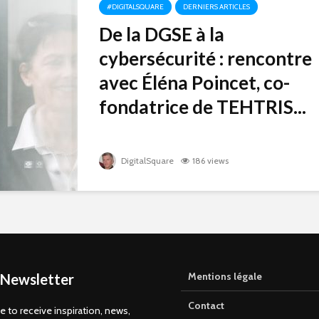
#DIGITALSQUARE
DERNIERS ARTICLES
De la DGSE à la
cybersécurité : rencontre
avec Éléna Poincet, co-
fondatrice de TEHTRIS...
DigitalSquare
186 views
Mentions légale
 Newsletter
Contact
e to receive inspiration, news,