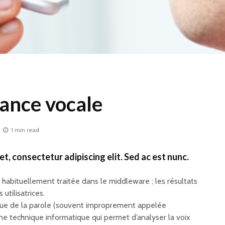
ance vocale
1 min read
t, consectetur adipiscing elit. Sed ac est nunc.
habituellement traitée dans le middleware ; les résultats
utilisatrices.
Interview – Frédéric
Relancer
Bardeau, fondateur
une dém
ue de la parole (souvent improprement appelée
de Simplon, travaille
excitant
ne technique informatique qui permet d’analyser la voix