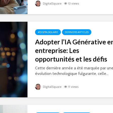
DigitalSquare
13 views
#DIGITALSQUARE
DERNIERS ARTICLES
Adopter l’IA Générative e
entreprise: Les
opportunités et les défis
Cette dernière année a été marquée par un
évolution technologique fulgurante, celle...
DigitalSquare
11 views