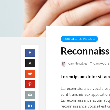
NOUVELLES TECHNOLOGIES
Reconnaiss
Camille Dillies
03/09/2012
Lorem ipsum dolor sit ame
La reconnaissance vocale est 
sont transmis aux applications 
La reconnaissance automatiq
reconnaissance vocale) est u