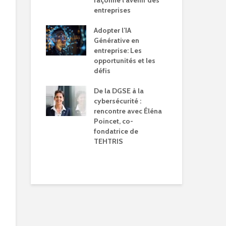
façonne l’avenir des
pou
t le Digital :
entreprises
num
ompliqué…
de 
Adopter l’IA
Générative en
Th
vos clients
entreprise: Les
rac
aits qui vous
opportunités et les
mes
nt, pas la
défis
qui
gie !
Wha
De la DGSE à la
ou 
cybersécurité :
rencontre avec Éléna
Jér
Poincet, co-
l’é
fondatrice de
pas
TEHTRIS
jou
du 
tec