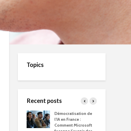
Topics
Recent posts
 son blog est
Démocratisation de
Int
arche très
l’IA en France :
Bar
e
Comment Microsoft
de 