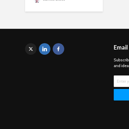
Email
Subscrib
and idea